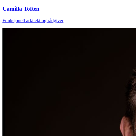
Camilla Toften
Funksjonell arkitekt og rådgiver