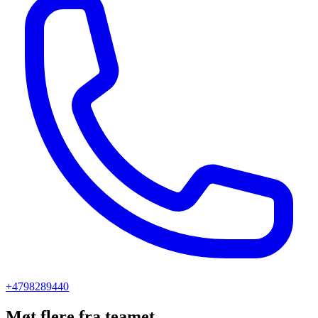
+4798289440
Møt flere fra teamet