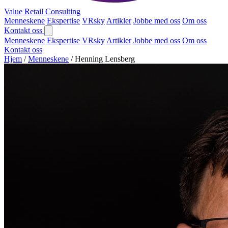
Value Retail
Consulting
Menneskene
Ekspertise
VRsky
Artikler
Jobbe med oss
Om oss
Kontakt oss
Menneskene
Ekspertise
VRsky
Artikler
Jobbe med oss
Om oss
Kontakt oss
Hjem
/
Menneskene
/
Henning Lensberg