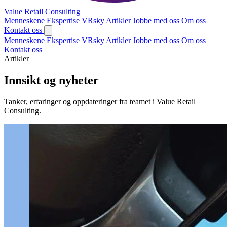
Value Retail
Consulting
Menneskene
Ekspertise
VRsky
Artikler
Jobbe med oss
Om oss
Kontakt oss
Menneskene
Ekspertise
VRsky
Artikler
Jobbe med oss
Om oss
Kontakt oss
Artikler
Innsikt og nyheter
Tanker, erfaringer og oppdateringer fra teamet i Value Retail
Consulting.