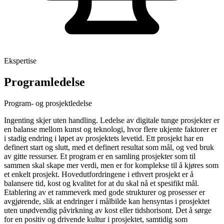
Ekspertise
Programledelse
Program- og prosjektledelse
Ingenting skjer uten handling. Ledelse av digitale tunge prosjekter er
en balanse mellom kunst og teknologi, hvor flere ukjente faktorer er
i stadig endring i løpet av prosjektets levetid. Ett prosjekt har en
definert start og slutt, med et definert resultat som mål, og ved bruk
av gitte ressurser. Et program er en samling prosjekter som til
sammen skal skape mer verdi, men er for komplekse til å kjøres som
et enkelt prosjekt. Hovedutfordringene i ethvert prosjekt er å
balansere tid, kost og kvalitet for at du skal nå et spesifikt mål.
Etablering av et rammeverk med gode strukturer og prosesser er
avgjørende, slik at endringer i målbilde kan hensyntas i prosjektet
uten unødvendig påvirkning av kost eller tidshorisont. Det å sørge
for en positiv og drivende kultur i prosjektet, samtidig som