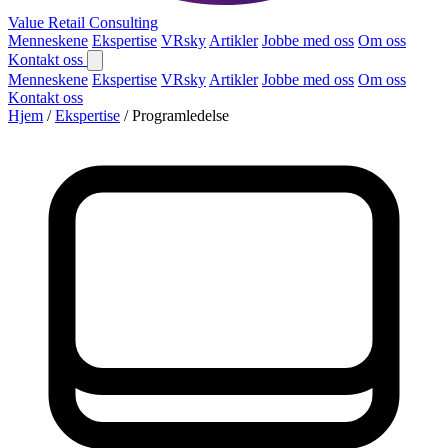
Value Retail
Consulting
Menneskene
Ekspertise
VRsky
Artikler
Jobbe med oss
Om oss
Kontakt oss
Menneskene
Ekspertise
VRsky
Artikler
Jobbe med oss
Om oss
Kontakt oss
Hjem
/
Ekspertise
/
Programledelse