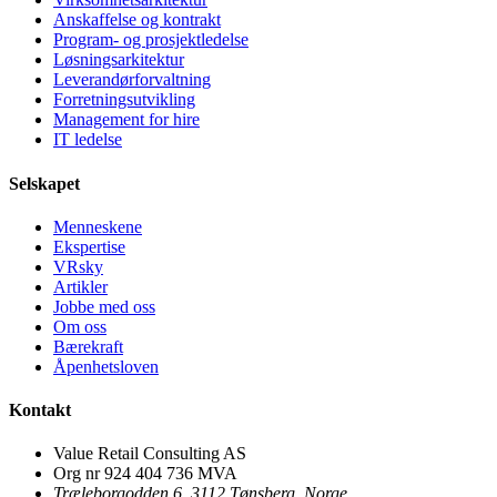
Anskaffelse og kontrakt
Program- og prosjektledelse
Løsningsarkitektur
Leverandørforvaltning
Forretningsutvikling
Management for hire
IT ledelse
Selskapet
Menneskene
Ekspertise
VRsky
Artikler
Jobbe med oss
Om oss
Bærekraft
Åpenhetsloven
Kontakt
Value Retail Consulting AS
Org nr 924 404 736 MVA
Træleborgodden 6, 3112 Tønsberg, Norge