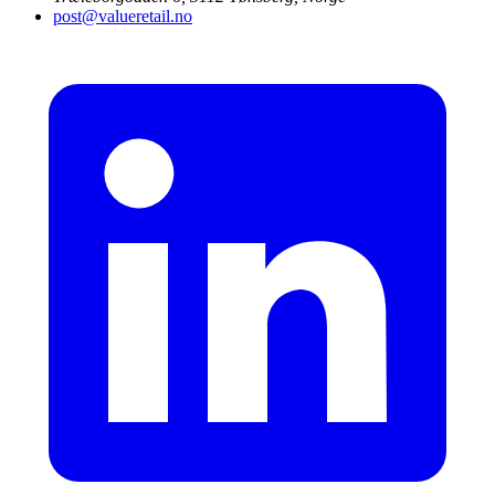
post@valueretail.no