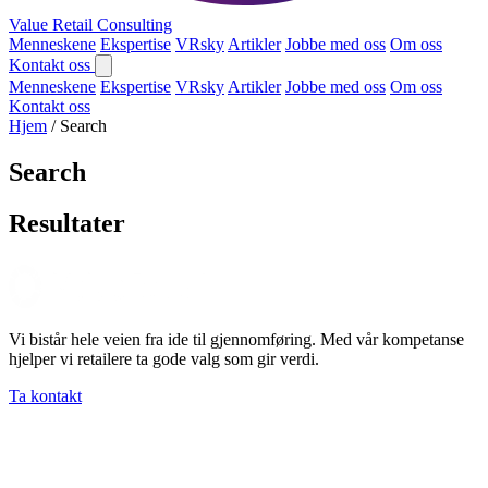
Value Retail
Consulting
Menneskene
Ekspertise
VRsky
Artikler
Jobbe med oss
Om oss
Kontakt oss
Menneskene
Ekspertise
VRsky
Artikler
Jobbe med oss
Om oss
Kontakt oss
Hjem
/
Search
Search
Resultater
Vi bistår hele veien fra ide til gjennomføring. Med vår kompetanse
hjelper vi retailere ta gode valg som gir verdi.
Ta kontakt